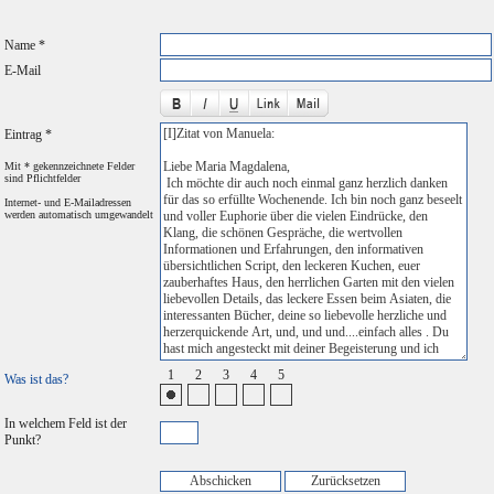
Name *
E-Mail
Eintrag *
Mit * gekennzeichnete Felder
sind Pflichtfelder
Internet- und E-Mailadressen
werden automatisch umgewandelt
1
2
3
4
5
Was ist das?
In welchem Feld ist der
Punkt?